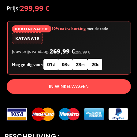
299,99
€
10% extra korting
met de code
KORTINGSACTIE
KATANA10
269,99 €
Jouw prijs vandaag:
299,99 €
01
03
23
19
Nog geldig voor:
d
u
m
s
IN WINKELWAGEN
BESCHRIJVING :