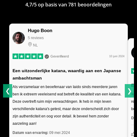
4,7/5 op basis van 781 beoordelingen
Hugo Boon
5 reviews
NL
Geverifieerd
10 juni 2024
Een uitzonderlijke katana, waardig aan een Japanse
ambachtsman
Ee
Als verzamelaar en beoefenaar van Iaido sinds meerdere jaren
❮
❯
ben ik extreem veeleisend wat betreft de kwaliteit van een katana.
Ik 
Deze overtreft ruim mijn verwachtingen. Ik heb in mijn leven
res
verschillende katana's getest, maar deze onderscheidt zich door
bew
zijn authenticiteit en oog voor detail. Ik beveel hem zonder
Dat
aarzeling aan!
Datum van ervaring:
09 mei 2024