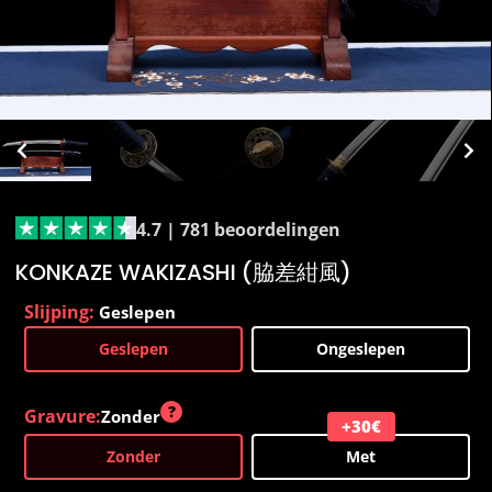
4.7 |
781 beoordelingen
KONKAZE WAKIZASHI (脇差紺風)
Slijping:
Geslepen
Geslepen
Ongeslepen
Gravure:
Zonder
Zonder
Met