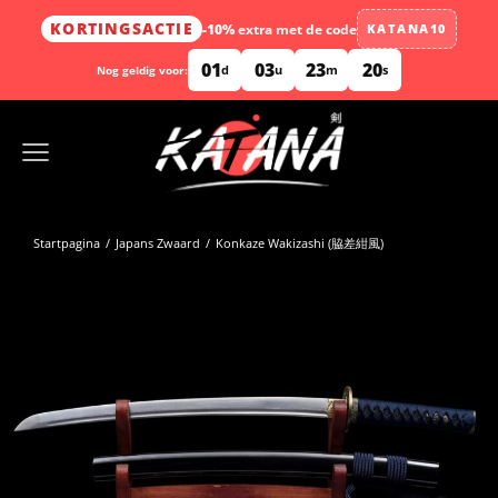
KORTINGSACTIE
-10%
extra met de code
KATANA10
01
03
23
19
d
u
m
s
Nog geldig voor:
Startpagina
Japans Zwaard
Konkaze Wakizashi (脇差紺風)
Je bent hier: